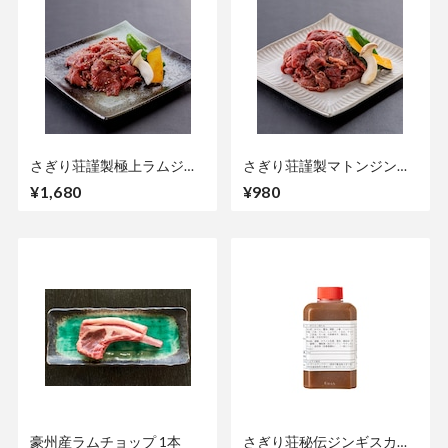
さぎり荘謹製極上ラムジン
さぎり荘謹製マトンジンギ
ギスカン
スカン
¥1,680
¥980
豪州産ラムチョップ 1本
さぎり荘秘伝ジンギスカン